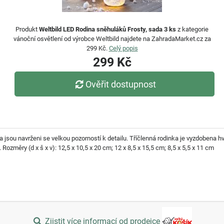
Produkt
Weltbild LED Rodina sněhuláků Frosty, sada 3 ks
z kategorie
vánoční osvětlení od výrobce Weltbild najdete na ZahradaMarket.cz za
299 Kč.
Celý popis
299 Kč
Ověřit dostupnost
 jsou navrženi se velkou pozorností k detailu. Tříčlenná rodinka je vyzdobena hv
 Rozměry (d x š x v): 12,5 x 10,5 x 20 cm; 12 x 8,5 x 15,5 cm; 8,5 x 5,5 x 11 cm
Zjistit více informací od prodejce