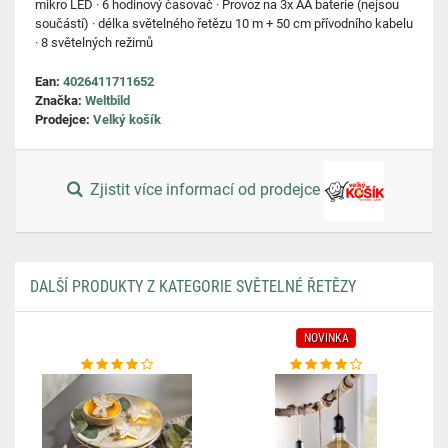
mikro LED · 6 hodinový časovač · Provoz na 3x AA baterie (nejsou
součástí) · délka světelného řetězu 10 m + 50 cm přívodního kabelu
· 8 světelných režimů
Ean:
4026411711652
Značka:
Weltbild
Prodejce:
Velký košík
Zjistit více informací od prodejce
DALŠÍ PRODUKTY Z KATEGORIE SVĚTELNÉ ŘETĚZY
NOVINKA