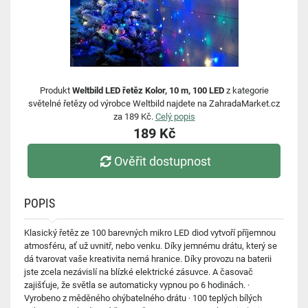
Produkt
Weltbild LED řetěz Kolor, 10 m, 100 LED
z kategorie
světelné řetězy od výrobce Weltbild najdete na ZahradaMarket.cz
za 189 Kč.
Celý popis
189 Kč
Ověřit dostupnost
POPIS
Klasický řetěz ze 100 barevných mikro LED diod vytvoří příjemnou
atmosféru, ať už uvnitř, nebo venku. Díky jemnému drátu, který se
dá tvarovat vaše kreativita nemá hranice. Díky provozu na baterii
jste zcela nezávislí na blízké elektrické zásuvce. A časovač
zajišťuje, že světla se automaticky vypnou po 6 hodinách. ·
Vyrobeno z měděného ohýbatelného drátu · 100 teplých bílých