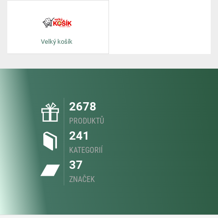
Velký košík
2678
PRODUKTŮ
241
KATEGORIÍ
37
ZNAČEK