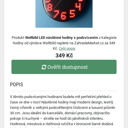
Produkt
Weltbild LED nástěnné hodiny s podsvícením
z kategorie
hodiny od výrobce Weltbild najdete na ZahradaMarket.cz za 349
Kč.
Celý popis
349 Kč
Ověřit dostupnost
POPIS
S těmito podsvícenými hodinami budete mít perfektní přehled o
čase ve dne v noci! Nástěnné hodiny mají moderní design, lesklý
černý ciferník s velkými podsvětlenými číslicemi a luxusní průměr
30 cm. Jsou ideální do kanceláře, domácí pracovny, obývacího
pokoje či kuchyně – skvěle se hodí do jakéhokoli interiéru.
Hodinová, minutová a vteřinová ručička v bronzové barvě dodává