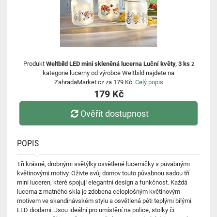
Produkt
Weltbild LED mini skleněná lucerna Luční květy, 3 ks
z
kategorie lucerny od výrobce Weltbild najdete na
ZahradaMarket.cz za 179 Kč.
Celý popis
179 Kč
Ověřit dostupnost
POPIS
Tři krásné, drobnými světýlky osvětlené lucerničky s půvabnými
květinovými motivy. Oživte svůj domov touto půvabnou sadou tří
mini luceren, které spojují elegantní design a funkčnost. Každá
lucerna z matného skla je zdobena celoplošným květinovým
motivem ve skandinávském stylu a osvětlená pěti teplými bílými
LED diodami. Jsou ideální pro umístění na police, stolky či