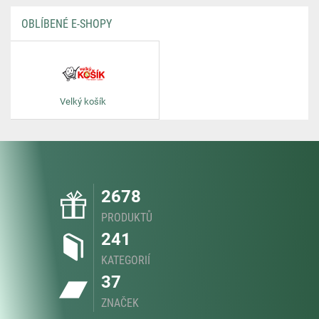
OBLÍBENÉ E-SHOPY
Velký košík
2678
PRODUKTŮ
241
KATEGORIÍ
37
ZNAČEK