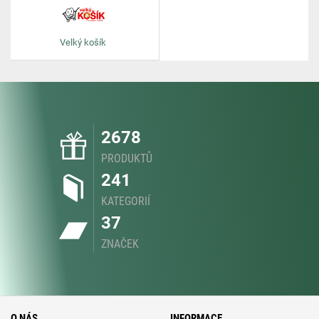
Velký košík
2678
PRODUKTŮ
241
KATEGORIÍ
37
ZNAČEK
O NÁS
INFORMACE