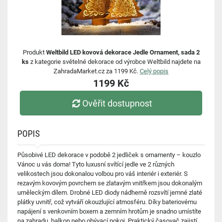
Produkt
Weltbild LED kovová dekorace Jedle Ornament, sada 2
ks
z kategorie světelné dekorace od výrobce Weltbild najdete na
ZahradaMarket.cz za 1199 Kč.
Celý popis
1199 Kč
Ověřit dostupnost
POPIS
Působivé LED dekorace v podobě 2 jedliček s ornamenty – kouzlo
Vánoc u vás doma! Tyto luxusní svítící jedle ve 2 různých
velikostech jsou dokonalou volbou pro váš interiér i exteriér. S
rezavým kovovým povrchem se zlatavým vnitřkem jsou dokonalým
uměleckým dílem. Drobné LED diody nádherně rozsvítí jemné zlaté
plátky uvnitř, což vytváří okouzlující atmosféru. Díky bateriovému
napájení s venkovním boxem a zemním hrotům je snadno umístíte
na zahradu, balkon nebo obývací pokoj. Praktický časovač zajistí,