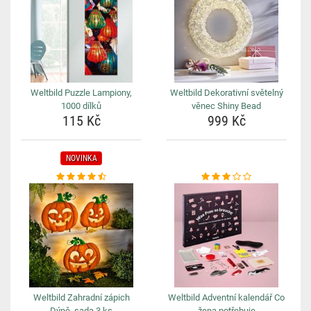
Weltbild Puzzle Lampiony,
Weltbild Dekorativní světelný
1000 dílků
věnec Shiny Bead
115 Kč
999 Kč
NOVINKA
Weltbild Zahradní zápich
Weltbild Adventní kalendář Co
Dýně, sada 3 ks
žena potřebuje