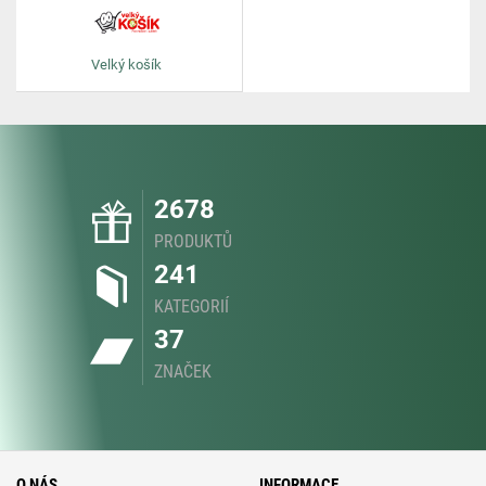
Velký košík
2678
PRODUKTŮ
241
KATEGORIÍ
37
ZNAČEK
O NÁS
INFORMACE