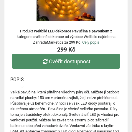
Produkt
Weltbild LED dekorace Pavučina s pavoukem
z
kategorie světelné dekorace od výrobce Weltbild najdete na
ZahradaMarket.cz za 299 Kč.
Celý popis
299 Kč
Ověřit dostupnost
POPIS
Velká pavučina, která přitáhne všechny páry očí. Můžete jí ozdobit
na velké plochy: 150 cm v průměru zajistí, že ji nelze přehlédnout.
Působivá je už během dne. V noci se však LED diody postarají o
skutečnou atmosféru. Pavučina je včetně velkého pavouka. Díky
tomu je strašidelný efekt dokonalý. Světelná síť LED je vhodná pro
venkovní použití. Můžete ho zavěsit na stromy, plot, zábradlí
balkonu nebo před vchodové dveře. Venkovní zástrčka s krytím
IP44. 90 jantarově zbarvených LED diod. Rozměry: Ø pavučiny 150