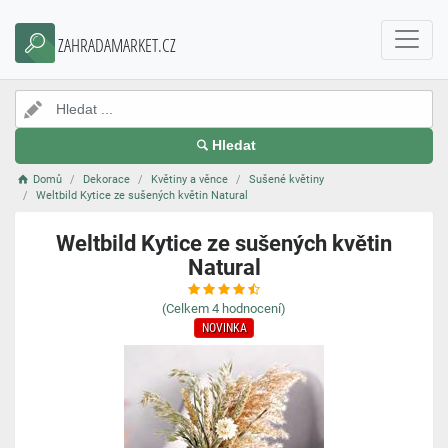
ZAHRADAMARKET.CZ
Hledat
Domů
Dekorace
Květiny a věnce
Sušené květiny
Weltbild Kytice ze sušených květin Natural
Weltbild Kytice ze sušených květin
Natural
(Celkem
4
hodnocení)
NOVINKA