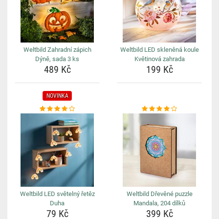
Weltbild Zahradní zápich
Weltbild LED skleněná koule
Dýně, sada 3 ks
Květinová zahrada
489 Kč
199 Kč
NOVINKA
Weltbild LED světelný řetěz
Weltbild Dřevěné puzzle
Duha
Mandala, 204 dílků
79 Kč
399 Kč