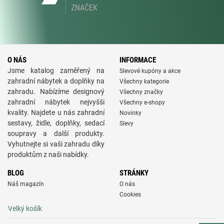
ZNAČEK
O NÁS
INFORMACE
Jsme katalog zaměřený na
Slevové kupóny a akce
zahradní nábytek a doplňky na
Všechny kategorie
zahradu. Nabízíme designový
Všechny značky
zahradní nábytek nejvyšši
Všechny e-shopy
kvality. Najdete u nás zahradní
Novinky
sestavy, židle, doplňky, sedací
Slevy
soupravy a další produkty.
Vyhutnejte si vaši zahradu díky
produktům z naši nabídky.
BLOG
STRÁNKY
Náš magazín
O nás
Cookies
Velký košík