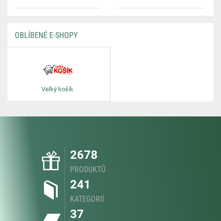
OBLÍBENÉ E-SHOPY
Velký košík
2678
PRODUKTŮ
241
KATEGORIÍ
37