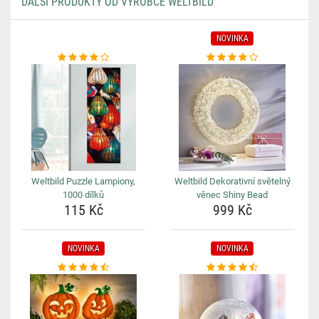
DALŠÍ PRODUKTY OD VÝROBCE WELTBILD
NOVINKA
Weltbild Puzzle Lampiony,
Weltbild Dekorativní světelný
1000 dílků
věnec Shiny Bead
115 Kč
999 Kč
NOVINKA
NOVINKA