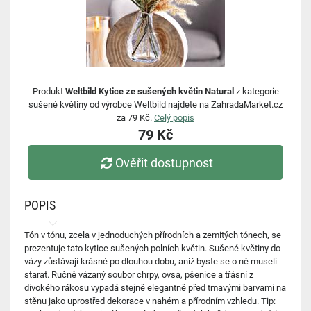
Produkt
Weltbild Kytice ze sušených květin Natural
z kategorie
sušené květiny od výrobce Weltbild najdete na ZahradaMarket.cz
za 79 Kč.
Celý popis
79 Kč
Ověřit dostupnost
POPIS
Tón v tónu, zcela v jednoduchých přírodních a zemitých tónech, se
prezentuje tato kytice sušených polních květin. Sušené květiny do
vázy zůstávají krásné po dlouhou dobu, aniž byste se o ně museli
starat. Ručně vázaný soubor chrpy, ovsa, pšenice a třásní z
divokého rákosu vypadá stejně elegantně před tmavými barvami na
stěnu jako uprostřed dekorace v nahém a přírodním vzhledu. Tip: