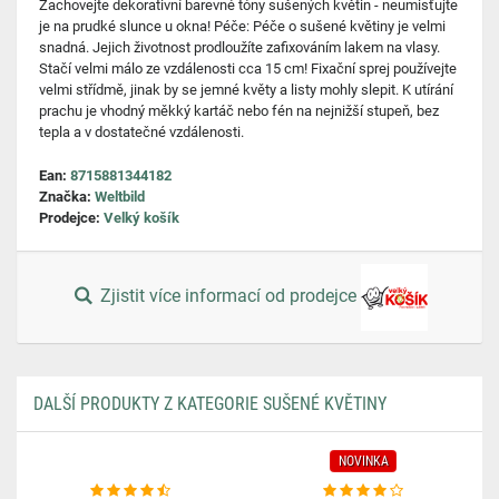
Zachovejte dekorativní barevné tóny sušených květin - neumisťujte
je na prudké slunce u okna! Péče: Péče o sušené květiny je velmi
snadná. Jejich životnost prodloužíte zafixováním lakem na vlasy.
Stačí velmi málo ze vzdálenosti cca 15 cm! Fixační sprej používejte
velmi střídmě, jinak by se jemné květy a listy mohly slepit. K utírání
prachu je vhodný měkký kartáč nebo fén na nejnižší stupeň, bez
tepla a v dostatečné vzdálenosti.
Ean:
8715881344182
Značka:
Weltbild
Prodejce:
Velký košík
Zjistit více informací od prodejce
DALŠÍ PRODUKTY Z KATEGORIE SUŠENÉ KVĚTINY
NOVINKA