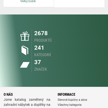
Velký košík
2678
PRODUKTŮ
241
KATEGORIÍ
37
ZNAČEK
O NÁS
INFORMACE
Jsme katalog zaměřený na
Slevové kupóny a akce
zahradní nábytek a doplňky na
Všechny kategorie