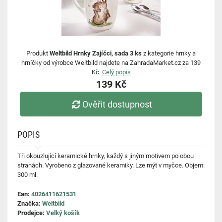
Produkt
Weltbild Hrnky Zajíčci, sada 3 ks
z kategorie hrnky a
hrníčky od výrobce Weltbild najdete na ZahradaMarket.cz za 139
Kč.
Celý popis
139 Kč
Ověřit dostupnost
POPIS
Tři okouzlující keramické hrnky, každý s jiným motivem po obou
stranách. Vyrobeno z glazované keramiky. Lze mýt v myčce. Objem:
300 ml.
Ean:
4026411621531
Značka:
Weltbild
Prodejce:
Velký košík