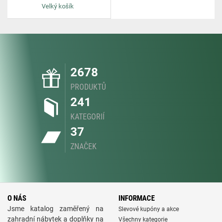
Velký košík
2678
PRODUKTŮ
241
KATEGORIÍ
37
ZNAČEK
O NÁS
INFORMACE
Jsme katalog zaměřený na
Slevové kupóny a akce
zahradní nábytek a doplňky na
Všechny kategorie