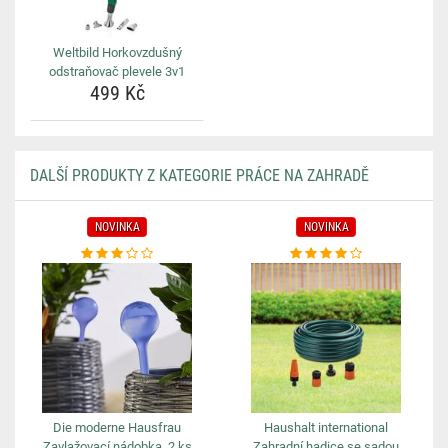
Weltbild Horkovzdušný
odstraňovač plevele 3v1
499 Kč
DALŠÍ PRODUKTY Z KATEGORIE PRÁCE NA ZAHRADĚ
NOVINKA
NOVINKA
Die moderne Hausfrau
Haushalt international
Zavlažovací nádobka, 2 ks
Zahradní hadice se sadou