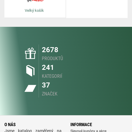
Velký košík
2678
PRODUKTŮ
241
KATEGORIÍ
37
ZNAČEK
O NÁS
INFORMACE
Jsme katalog zaměřený na
Slevové kupóny a akce