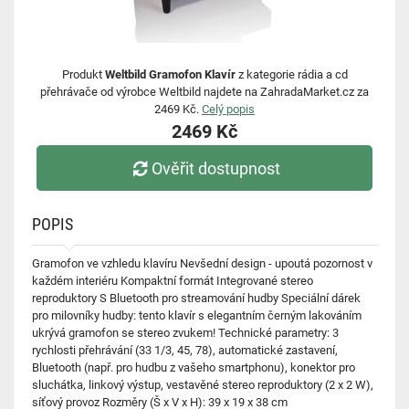
Produkt
Weltbild Gramofon Klavír
z kategorie rádia a cd
přehrávače od výrobce Weltbild najdete na ZahradaMarket.cz za
2469 Kč.
Celý popis
2469 Kč
Ověřit dostupnost
POPIS
Gramofon ve vzhledu klavíru Nevšední design - upoutá pozornost v
každém interiéru Kompaktní formát Integrované stereo
reproduktory S Bluetooth pro streamování hudby Speciální dárek
pro milovníky hudby: tento klavír s elegantním černým lakováním
ukrývá gramofon se stereo zvukem! Technické parametry: 3
rychlosti přehrávání (33 1/3, 45, 78), automatické zastavení,
Bluetooth (např. pro hudbu z vašeho smartphonu), konektor pro
sluchátka, linkový výstup, vestavěné stereo reproduktory (2 x 2 W),
síťový provoz Rozměry (Š x V x H): 39 x 19 x 38 cm