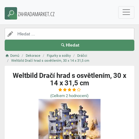
ZAHRADAMARKET.CZ
Hledat
Domů
Dekorace
Figurky a sošky
Dráčci
Weltbild Dračí hrad s osvětlením, 30 x 14 x 31,5 cm
Weltbild Dračí hrad s osvětlením, 30 x
14 x 31,5 cm
(Celkem
2
hodnocení)