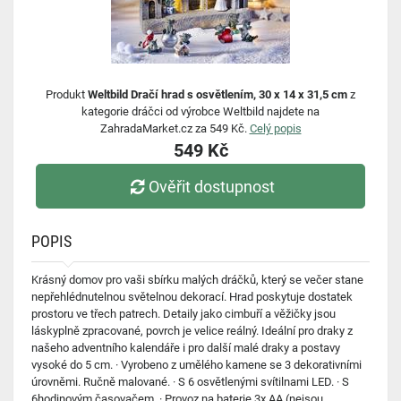
Produkt
Weltbild Dračí hrad s osvětlením, 30 x 14 x 31,5 cm
z
kategorie dráčci od výrobce Weltbild najdete na
ZahradaMarket.cz za 549 Kč.
Celý popis
549 Kč
Ověřit dostupnost
POPIS
Krásný domov pro vaši sbírku malých dráčků, který se večer stane
nepřehlédnutelnou světelnou dekorací. Hrad poskytuje dostatek
prostoru ve třech patrech. Detaily jako cimbuří a věžičky jsou
láskyplně zpracované, povrch je velice reálný. Ideální pro draky z
našeho adventního kalendáře i pro další malé draky a postavy
vysoké do 5 cm. · Vyrobeno z umělého kamene se 3 dekorativními
úrovněmi. Ručně malované. · S 6 osvětlenými svítilnami LED. · S
6hodinovým časovačem. · Provoz na baterie 3x AA (nejsou