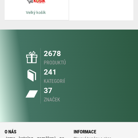
Velký košík
2678
PRODUKTŮ
241
KATEGORIÍ
37
ZNAČEK
O NÁS
INFORMACE