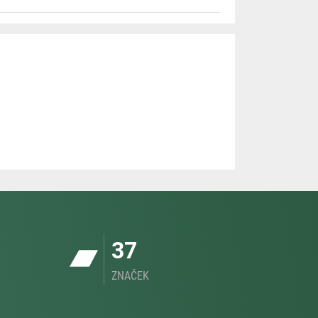
37
ZNAČEK