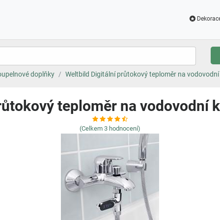
Dekorac
upelnové doplňky
Weltbild Digitální průtokový teploměr na vodovo
 průtokový teploměr na vodovod
(Celkem
3
hodnocení)