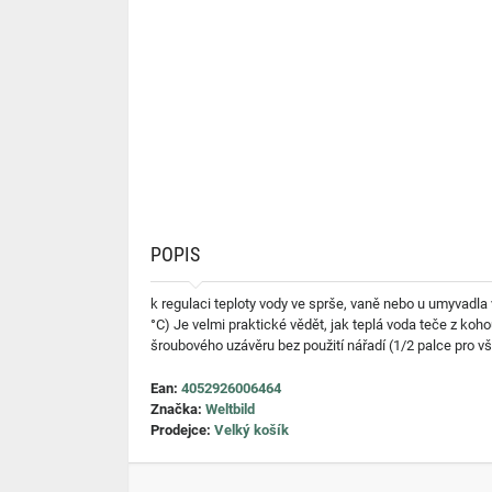
POPIS
k regulaci teploty vody ve sprše, vaně nebo u umyvadla 
°C) Je velmi praktické vědět, jak teplá voda teče z k
šroubového uzávěru bez použití nářadí (1/2 palce pro vš
Ean:
4052926006464
Značka:
Weltbild
Prodejce:
Velký košík