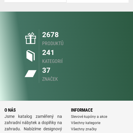
2678
PRODUKTŮ
241
KATEGORIÍ
37
ZNAČEK
O NÁS
INFORMACE
Jsme katalog zaměřený na
Slevové kupóny a akce
zahradní nábytek a doplňky na
Všechny kategorie
zahradu. Nabízíme designový
Všechny značky