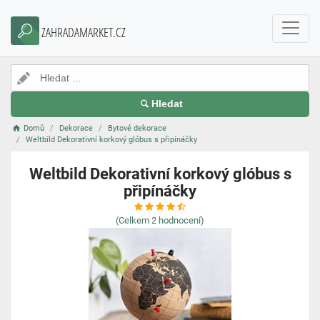
ZAHRADAMARKET.CZ
Hledat
Domů
Dekorace
Bytové dekorace
Weltbild Dekorativní korkový glóbus s připínáčky
Weltbild Dekorativní korkový glóbus s
připínáčky
(Celkem
2
hodnocení)