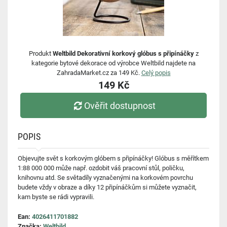
Produkt
Weltbild Dekorativní korkový glóbus s připínáčky
z
kategorie bytové dekorace od výrobce Weltbild najdete na
ZahradaMarket.cz za 149 Kč.
Celý popis
149 Kč
Ověřit dostupnost
POPIS
Objevujte svět s korkovým glóbem s připínáčky! Glóbus s měřítkem
1:88 000 000 může např. ozdobit váš pracovní stůl, poličku,
knihovnu atd. Se světadíly vyznačenými na korkovém povrchu
budete vždy v obraze a díky 12 připínáčkům si můžete vyznačit,
kam byste se rádi vypravili.
Ean:
4026411701882
Značka:
Weltbild