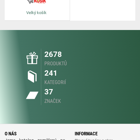
Velký košík
2678
PRODUKTŮ
241
KATEGORIÍ
37
ZNAČEK
O NÁS
INFORMACE