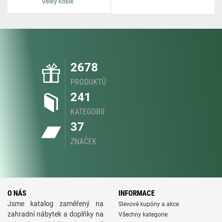
Velký košík
2678
PRODUKTŮ
241
KATEGORIÍ
37
ZNAČEK
O NÁS
INFORMACE
Jsme katalog zaměřený na
Slevové kupóny a akce
zahradní nábytek a doplňky na
Všechny kategorie