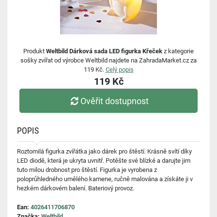
Produkt
Weltbild Dárková sada LED figurka Křeček
z kategorie
sošky zvířat od výrobce Weltbild najdete na ZahradaMarket.cz za
119 Kč.
Celý popis
119 Kč
Ověřit dostupnost
POPIS
Roztomilá figurka zvířátka jako dárek pro štěstí. Krásně svítí díky
LED diodě, která je ukryta uvnitř. Potěšte své blízké a darujte jim
tuto milou drobnost pro štěstí. Figurka je vyrobena z
poloprůhledného umělého kamene, ručně malována a získáte ji v
hezkém dárkovém balení. Bateriový provoz.
Ean:
4026411706870
Značka:
Weltbild