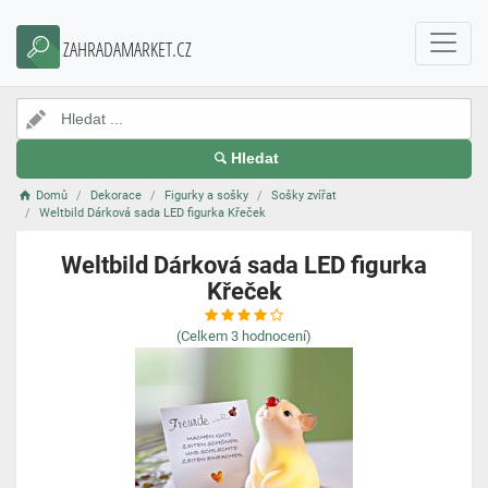
ZAHRADAMARKET.CZ
Hledat
Domů
Dekorace
Figurky a sošky
Sošky zvířat
Weltbild Dárková sada LED figurka Křeček
Weltbild Dárková sada LED figurka
Křeček
(Celkem
3
hodnocení)