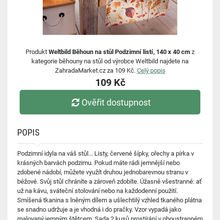
Produkt
Weltbild Běhoun na stůl Podzimní listí, 140 x 40 cm
z
kategorie běhouny na stůl od výrobce Weltbild najdete na
ZahradaMarket.cz za 109 Kč.
Celý popis
109 Kč
Ověřit dostupnost
POPIS
Podzimní idyla na váš stůl... Listy, červené šípky, ořechy a pírka v
krásných barvách podzimu. Pokud máte rádi jemnější nebo
zdobené nádobí, můžete využít druhou jednobarevnou stranu v
béžové. Svůj stůl chráníte a zároveň zdobíte. Úžasně všestranné: ať
už na kávu, sváteční stolování nebo na každodenní použití.
Smíšená tkanina s lněným dílem a ušlechtilý vzhled tkaného plátna
se snadno udržuje a je vhodná i do pračky. Vzor vypadá jako
malovaný jemným štětcem. Sada 2 kusů prostírání v oboustranném