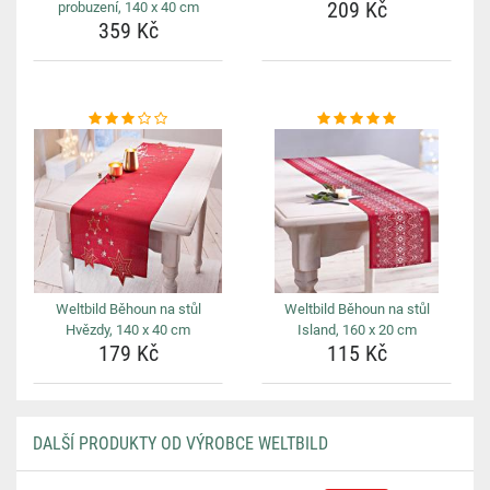
209 Kč
probuzení, 140 x 40 cm
359 Kč
Weltbild Běhoun na stůl
Weltbild Běhoun na stůl
Hvězdy, 140 x 40 cm
Island, 160 x 20 cm
179 Kč
115 Kč
DALŠÍ PRODUKTY OD VÝROBCE WELTBILD