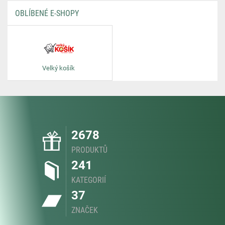
OBLÍBENÉ E-SHOPY
Velký košík
2678
PRODUKTŮ
241
KATEGORIÍ
37
ZNAČEK