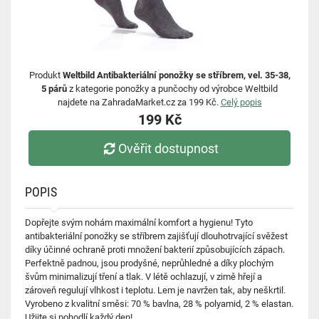
Produkt
Weltbild Antibakteriální ponožky se stříbrem, vel. 35-38,
5 párů
z kategorie ponožky a punčochy od výrobce Weltbild
najdete na ZahradaMarket.cz za 199 Kč.
Celý popis
199 Kč
Ověřit dostupnost
POPIS
Dopřejte svým nohám maximální komfort a hygienu! Tyto
antibakteriální ponožky se stříbrem zajišťují dlouhotrvající svěžest
díky účinné ochraně proti množení bakterií způsobujících zápach.
Perfektně padnou, jsou prodyšné, neprůhledné a díky plochým
švům minimalizují tření a tlak. V létě ochlazují, v zimě hřejí a
zároveň regulují vlhkost i teplotu. Lem je navržen tak, aby neškrtil.
Vyrobeno z kvalitní směsi: 70 % bavlna, 28 % polyamid, 2 % elastan.
Užijte si pohodlí každý den!