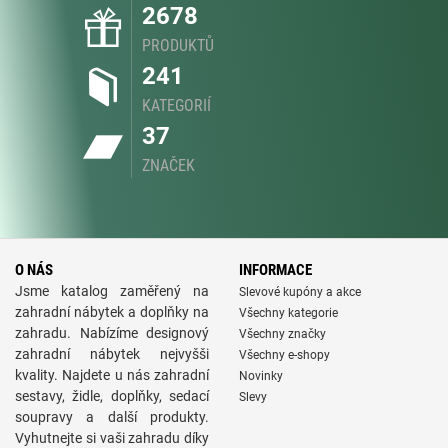
2678
PRODUKTŮ
241
KATEGORIÍ
37
ZNAČEK
O NÁS
INFORMACE
Jsme katalog zaměřený na
Slevové kupóny a akce
zahradní nábytek a doplňky na
Všechny kategorie
zahradu. Nabízíme designový
Všechny značky
zahradní nábytek nejvyšši
Všechny e-shopy
kvality. Najdete u nás zahradní
Novinky
sestavy, židle, doplňky, sedací
Slevy
soupravy a další produkty.
Vyhutnejte si vaši zahradu díky