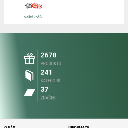
Velký košík
2678
PRODUKTŮ
241
KATEGORIÍ
37
ZNAČEK
O NÁS
INFORMACE