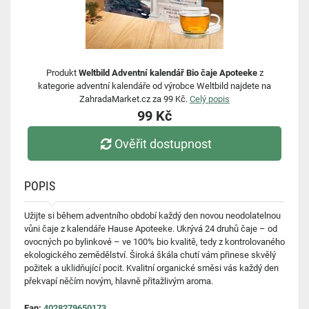
Produkt
Weltbild Adventní kalendář Bio čaje Apoteeke
z
kategorie adventní kalendáře od výrobce Weltbild najdete na
ZahradaMarket.cz za 99 Kč.
Celý popis
99 Kč
Ověřit dostupnost
POPIS
Užijte si během adventního období každý den novou neodolatelnou
vůni čaje z kalendáře Hause Apoteeke. Ukrývá 24 druhů čaje – od
ovocných po bylinkové – ve 100% bio kvalitě, tedy z kontrolovaného
ekologického zemědělství. Široká škála chutí vám přinese skvělý
požitek a uklidňující pocit. Kvalitní organické směsi vás každý den
překvapí něčím novým, hlavně přitažlivým aroma.
Ean:
4028279650173