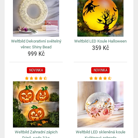
Weltbild Dekorativní světelný
Weltbild LED Koule Halloween
359 Kč
věnec Shiny Bead
999 Kč
NOVINKA
NOVINKA
Weltbild Zahradní zápich
Weltbild LED skleněná koule
Dýně, sada 3 ks
Květinová zahrada