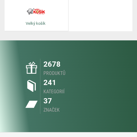
Velký košík
2678
PRODUKTŮ
241
KATEGORIÍ
37
ZNAČEK