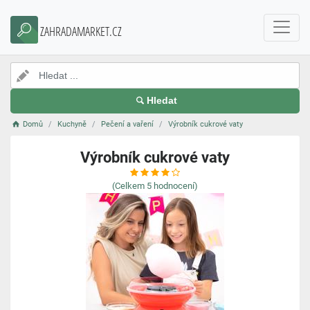
ZAHRADAMARKET.CZ
Hledat
Domů
Kuchyně
Pečení a vaření
Výrobník cukrové vaty
Výrobník cukrové vaty
(Celkem
5
hodnocení)