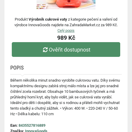
Produkt
Výrobník cukrové vaty
z kategorie pečení a vaření od
výrobce InnovaGoods najdete na ZahradaMarket.cz za 989 Kč.
Celý popis
989 Kč
Ověřit dostupnost
POPIS
Během několika minut snadno vyrobíte cukrovou vatu. Díky svému
kompaktnímu designu zabírá stroj málo místa a lze jej pro snadné
čištění zcela rozebrat. Obsahuje 10 bambusových tyčinek a má
průhledný horní kryt, aby bylo vidět, jak se cukrová vata vyrábí.
Ideální pro děti i dospělé, aby si s rodinou a přáteli mohli vychutnat
tento sladký a chutný zážitek. • Výkon: 400 W. • 220-240 V / 50-60
Hz • Délka kabelu: 110 cm
Ean:
8435527816889
Značka:
InnovaGoods