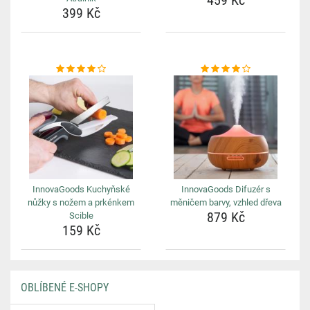
459 Kč
399 Kč
InnovaGoods Kuchyňské
InnovaGoods Difuzér s
nůžky s nožem a prkénkem
měničem barvy, vzhled dřeva
879 Kč
Scible
159 Kč
OBLÍBENÉ E-SHOPY