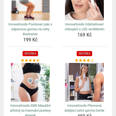
InnovaGoods Posilovací pás s
InnovaGoods Odstraňovač
odporovou gumou na nohy
chloupků s LED osvětlením
169 Kč
Bootrainer
199 Kč
NOVINKA
NOVINKA
InnovaGoods EMS Masážní
InnovaGoods Přenosná
přístroj na tvarování postavy
dobíjecí ústní sprcha Dente
Atrainik