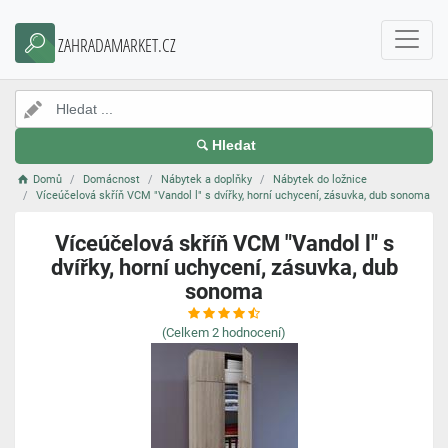
ZAHRADAMARKET.CZ
Hledat
Domů
Domácnost
Nábytek a doplňky
Nábytek do ložnice
Víceúčelová skříň VCM "Vandol l" s dvířky, horní uchycení, zásuvka, dub sonoma
Víceúčelová skříň VCM "Vandol l" s
dvířky, horní uchycení, zásuvka, dub
sonoma
(Celkem
2
hodnocení)