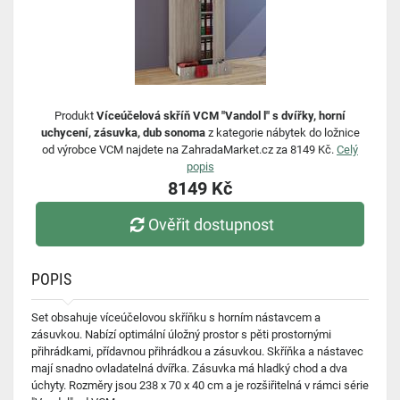
Produkt
Víceúčelová skříň VCM "Vandol l" s dvířky, horní
uchycení, zásuvka, dub sonoma
z kategorie nábytek do ložnice
od výrobce VCM najdete na ZahradaMarket.cz za 8149 Kč.
Celý
popis
8149 Kč
Ověřit dostupnost
POPIS
Set obsahuje víceúčelovou skříňku s horním nástavcem a
zásuvkou. Nabízí optimální úložný prostor s pěti prostornými
přihrádkami, přídavnou přihrádkou a zásuvkou. Skříňka a nástavec
mají snadno ovladatelná dvířka. Zásuvka má hladký chod a dva
úchyty. Rozměry jsou 238 x 70 x 40 cm a je rozšiřitelná v rámci série