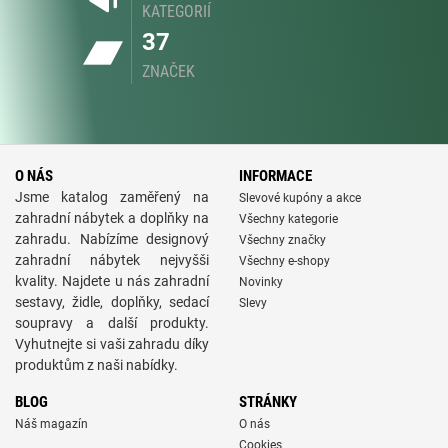
KATEGORIÍ
37
ZNAČEK
O NÁS
INFORMACE
Jsme katalog zaměřený na
Slevové kupóny a akce
zahradní nábytek a doplňky na
Všechny kategorie
zahradu. Nabízíme designový
Všechny značky
zahradní nábytek nejvyšši
Všechny e-shopy
kvality. Najdete u nás zahradní
Novinky
sestavy, židle, doplňky, sedací
Slevy
soupravy a další produkty.
Vyhutnejte si vaši zahradu díky
produktům z naši nabídky.
BLOG
STRÁNKY
Náš magazín
O nás
Cookies