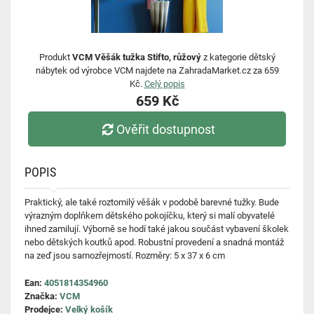
Produkt
VCM Věšák tužka Stifto, růžový
z kategorie dětský
nábytek od výrobce VCM najdete na ZahradaMarket.cz za 659
Kč.
Celý popis
659 Kč
Ověřit dostupnost
POPIS
Praktický, ale také roztomilý věšák v podobě barevné tužky. Bude
výrazným doplňkem dětského pokojíčku, který si malí obyvatelé
ihned zamilují. Výborně se hodí také jakou součást vybavení školek
nebo dětských koutků apod. Robustní provedení a snadná montáž
na zeď jsou samozřejmostí. Rozměry: 5 x 37 x 6 cm
Ean:
4051814354960
Značka:
VCM
Prodejce:
Velký košík