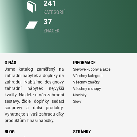
241
KATEGORIÍ
37
ZNAČEK
O NÁS
INFORMACE
Jsme katalog zaměřený na
Slevové kupóny a akce
zahradní nábytek a doplňky na
Všechny kategorie
zahradu. Nabízíme designový
Všechny značky
zahradní nábytek nejvyšši
Všechny e-shopy
kvality. Najdete u nás zahradní
Novinky
sestavy, židle, doplňky, sedací
Slevy
soupravy a další produkty.
Vyhutnejte si vaši zahradu díky
produktům z naši nabídky.
BLOG
STRÁNKY