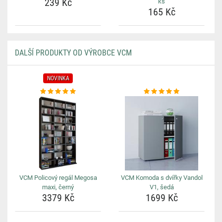
239 Kč
ks
165 Kč
DALŠÍ PRODUKTY OD VÝROBCE VCM
NOVINKA
VCM Policový regál Megosa
VCM Komoda s dvířky Vandol
maxi, černý
V1, šedá
3379 Kč
1699 Kč