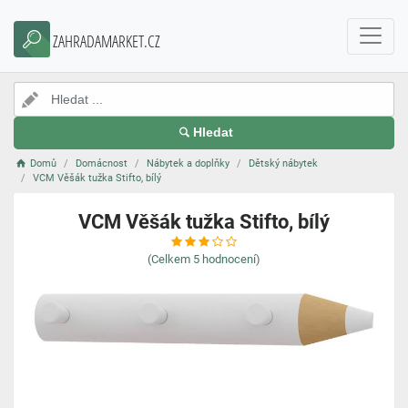
ZAHRADAMARKET.CZ
Hledat
Domů
Domácnost
Nábytek a doplňky
Dětský nábytek
VCM Věšák tužka Stifto, bílý
VCM Věšák tužka Stifto, bílý
(Celkem
5
hodnocení)