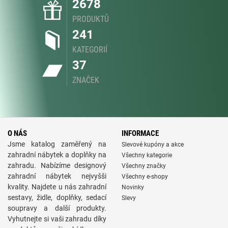
2678
PRODUKTŮ
241
KATEGORIÍ
37
ZNAČEK
O NÁS
INFORMACE
Jsme katalog zaměřený na
Slevové kupóny a akce
zahradní nábytek a doplňky na
Všechny kategorie
zahradu. Nabízíme designový
Všechny značky
zahradní nábytek nejvyšši
Všechny e-shopy
kvality. Najdete u nás zahradní
Novinky
sestavy, židle, doplňky, sedací
Slevy
soupravy a další produkty.
Vyhutnejte si vaši zahradu díky