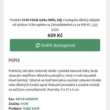
Produkt
VCM Věšák tužka Stifto, bílý
z kategorie dětský nábytek
od výrobce VCM najdete na ZahradaMarket.cz za 659 Kč.
Celý
popis
659 Kč
Ověřit dostupnost
POPIS
Praktický, ale také roztomilý věšák v podobě barevné tužky. Bude
výrazným doplňkem dětského pokojíčku, který si malí obyvatelé
ihned zamilují. Výborně se hodí také jakou součást vybavení školek
nebo dětských koutků apod. Robustní provedení a snadná montáž
na zeď jsou samozřejmostí. Rozměry: 5 x 37 x 6 cm
Ean:
4051814354939
Značka:
VCM
Prodejce:
Velký košík