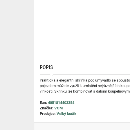
POPIS
Praktická a elegantní skříňka pod umyvadlo se spoust
pojezdem můžete využít k umístění nejrůznějších koupel
vlhkosti. Skříňku lze kombinovat s dalším koupelnový
Ean:
4051814403354
Značka:
VCM
Prodejce:
Velký košík