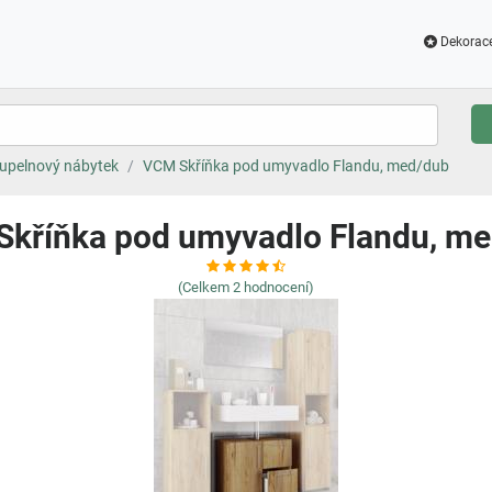
Dekorac
upelnový nábytek
VCM Skříňka pod umyvadlo Flandu, med/dub
kříňka pod umyvadlo Flandu, m
(Celkem
2
hodnocení)