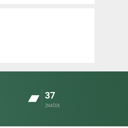
37
ZNAČEK