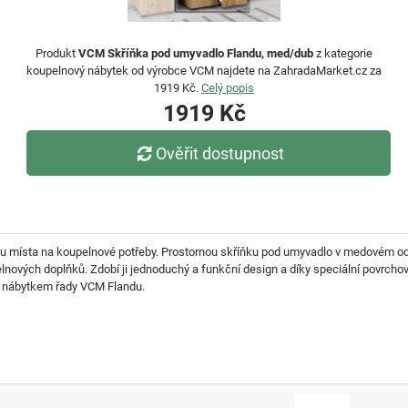
Produkt
VCM Skříňka pod umyvadlo Flandu, med/dub
z kategorie
koupelnový nábytek od výrobce VCM najdete na ZahradaMarket.cz za
1919 Kč.
Celý popis
1919 Kč
Ověřit dostupnost
ou místa na koupelnové potřeby. Prostornou skříňku pod umyvadlo v medovém o
nových doplňků. Zdobí ji jednoduchý a funkční design a díky speciální povrchov
m nábytkem řady VCM Flandu.