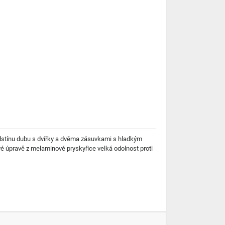
dstínu dubu s dvířky a dvěma zásuvkami s hladkým
é úpravě z melaminové pryskyřice velká odolnost proti