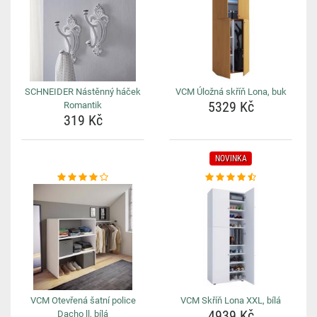
SCHNEIDER Nástěnný háček
VCM Úložná skříň Lona, buk
5329 Kč
Romantik
319 Kč
NOVINKA
VCM Otevřená šatní police
VCM Skříň Lona XXL, bílá
4939 Kč
Dacho ll, bílá