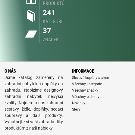
PRODUKTŮ
241
KATEGORIÍ
37
ZNAČEK
O NÁS
INFORMACE
Jsme katalog zaměřený na
Slevové kupóny a akce
zahradní nábytek a doplňky na
Všechny kategorie
zahradu. Nabízíme designový
Všechny značky
zahradní nábytek nejvyšši
Všechny e-shopy
kvality. Najdete u nás zahradní
Novinky
sestavy, židle, doplňky, sedací
Slevy
soupravy a další produkty.
Vyhutnejte si vaši zahradu díky
produktům z naši nabídky.