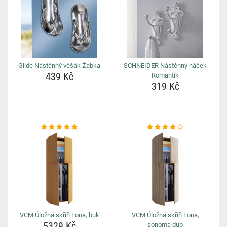
Gilde Nástěnný věšák Žabka
SCHNEIDER Nástěnný háček
439 Kč
Romantik
319 Kč
VCM Úložná skříň Lona, buk
VCM Úložná skříň Lona,
5329 Kč
sonoma dub