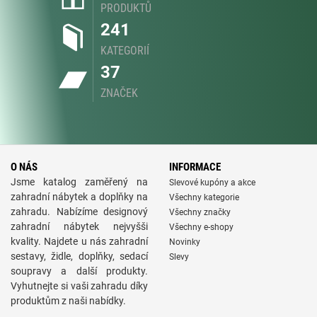
PRODUKTŮ
241
KATEGORIÍ
37
ZNAČEK
O NÁS
INFORMACE
Jsme katalog zaměřený na
Slevové kupóny a akce
zahradní nábytek a doplňky na
Všechny kategorie
zahradu. Nabízíme designový
Všechny značky
zahradní nábytek nejvyšši
Všechny e-shopy
kvality. Najdete u nás zahradní
Novinky
sestavy, židle, doplňky, sedací
Slevy
soupravy a další produkty.
Vyhutnejte si vaši zahradu díky
produktům z naši nabídky.