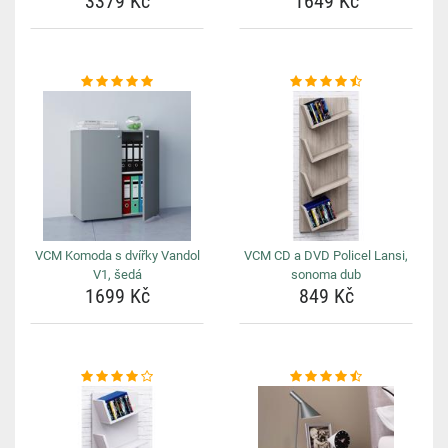
3379 Kč
1649 Kč
VCM Komoda s dvířky Vandol
VCM CD a DVD Policel Lansi,
V1, šedá
sonoma dub
1699 Kč
849 Kč