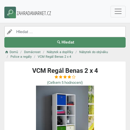
ZAHRADAMARKET.CZ
Hledat
Domů
Domácnost
Nábytek a doplňky
Nábytek do obýváku
Police a regály
VCM Regál Benas 2 x 4
VCM Regál Benas 2 x 4
(Celkem
5
hodnocení)