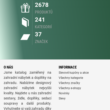
2678
PRODUKTŮ
241
KATEGORIÍ
37
ZNAČEK
O NÁS
INFORMACE
Jsme katalog zaměřený na
Slevové kupóny a akce
zahradní nábytek a doplňky na
Všechny kategorie
zahradu. Nabízíme designový
Všechny značky
zahradní nábytek nejvyšši
Všechny e-shopy
kvality. Najdete u nás zahradní
Novinky
sestavy, židle, doplňky, sedací
Slevy
soupravy a další produkty.
Vyhutnejte si vaši zahradu díky