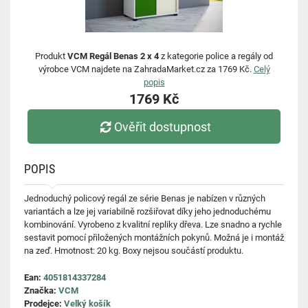
Produkt
VCM Regál Benas 2 x 4
z kategorie police a regály od
výrobce VCM najdete na ZahradaMarket.cz za 1769 Kč.
Celý
popis
1769 Kč
Ověřit dostupnost
POPIS
Jednoduchý policový regál ze série Benas je nabízen v různých
variantách a lze jej variabilně rozšiřovat díky jeho jednoduchému
kombinování. Vyrobeno z kvalitní repliky dřeva. Lze snadno a rychle
sestavit pomocí přiložených montážních pokynů. Možná je i montáž
na zeď. Hmotnost: 20 kg. Boxy nejsou součástí produktu.
Ean:
4051814337284
Značka:
VCM
Prodejce:
Velký košík