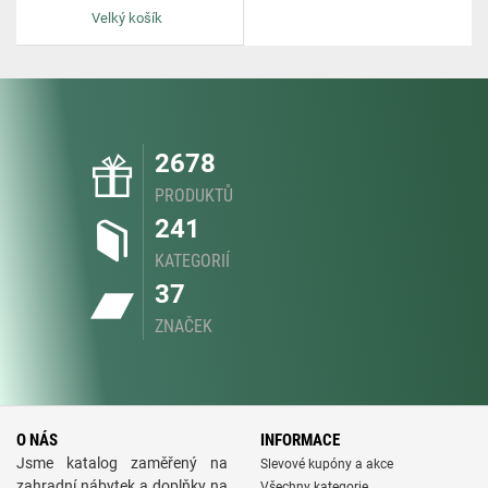
Velký košík
2678
PRODUKTŮ
241
KATEGORIÍ
37
ZNAČEK
O NÁS
INFORMACE
Jsme katalog zaměřený na
Slevové kupóny a akce
zahradní nábytek a doplňky na
Všechny kategorie