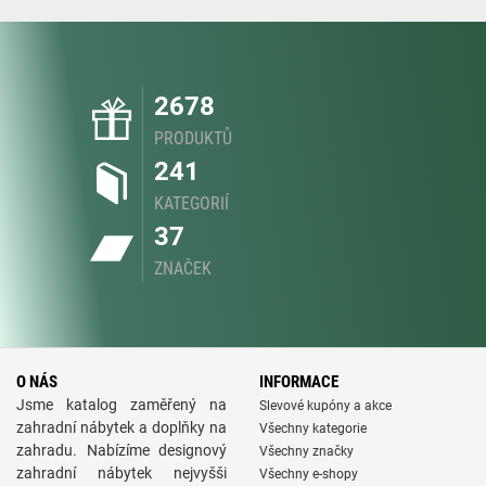
2678
PRODUKTŮ
241
KATEGORIÍ
37
ZNAČEK
O NÁS
INFORMACE
Jsme katalog zaměřený na
Slevové kupóny a akce
zahradní nábytek a doplňky na
Všechny kategorie
zahradu. Nabízíme designový
Všechny značky
zahradní nábytek nejvyšši
Všechny e-shopy