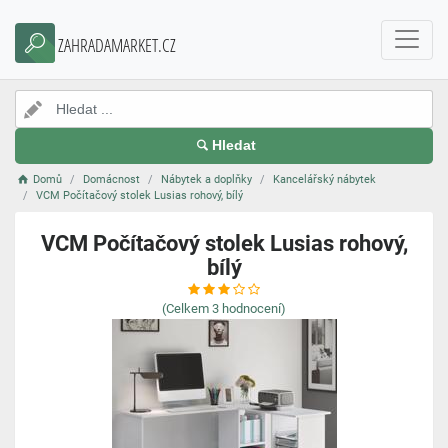
ZAHRADAMARKET.CZ
Hledat
Domů
Domácnost
Nábytek a doplňky
Kancelářský nábytek
VCM Počítačový stolek Lusias rohový, bílý
VCM Počítačový stolek Lusias rohový,
bílý
(Celkem
3
hodnocení)