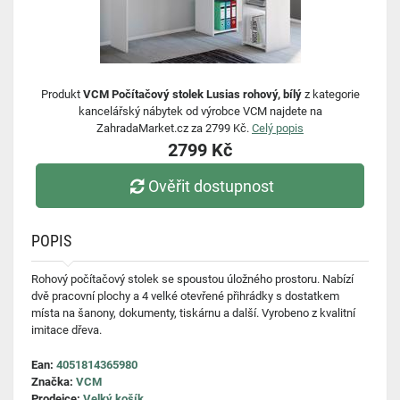
Produkt
VCM Počítačový stolek Lusias rohový, bílý
z kategorie
kancelářský nábytek od výrobce VCM najdete na
ZahradaMarket.cz za 2799 Kč.
Celý popis
2799 Kč
Ověřit dostupnost
POPIS
Rohový počítačový stolek se spoustou úložného prostoru. Nabízí
dvě pracovní plochy a 4 velké otevřené přihrádky s dostatkem
místa na šanony, dokumenty, tiskárnu a další. Vyrobeno z kvalitní
imitace dřeva.
Ean:
4051814365980
Značka:
VCM
Prodejce:
Velký košík