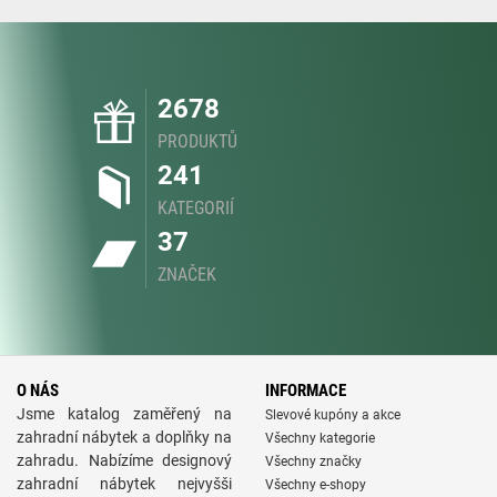
2678
PRODUKTŮ
241
KATEGORIÍ
37
ZNAČEK
O NÁS
INFORMACE
Jsme katalog zaměřený na
Slevové kupóny a akce
zahradní nábytek a doplňky na
Všechny kategorie
zahradu. Nabízíme designový
Všechny značky
zahradní nábytek nejvyšši
Všechny e-shopy