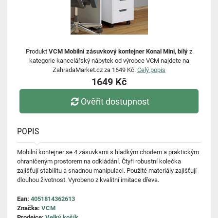
Produkt
VCM Mobilní zásuvkový kontejner Konal Mini, bílý
z
kategorie kancelářský nábytek od výrobce VCM najdete na
ZahradaMarket.cz za 1649 Kč.
Celý popis
1649 Kč
Ověřit dostupnost
POPIS
Mobilní kontejner se 4 zásuvkami s hladkým chodem a praktickým
ohraničeným prostorem na odkládání. Čtyři robustní kolečka
zajišťují stabilitu a snadnou manipulaci. Použité materiály zajišťují
dlouhou životnost. Vyrobeno z kvalitní imitace dřeva.
Ean:
4051814362613
Značka:
VCM
Prodejce:
Velký košík