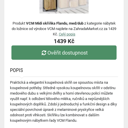
Produkt
VCM Midi skříňka Flandu, med/dub
z kategorie nábytek
do ložnice od výrobce VCM najdete na ZahradaMarket.cz za 1439
Kč.
Celý popis
1439 Kč
Ověřit dostupnost
POPIS
Praktická a elegantní koupelnová skříň se spoustou místa na
koupelnové potřeby. Středně vysokou koupelnovou skříň v odstínu
medového dubu s velkými dvířky a horní otevřenou policí můžete
využít např. k odložení tělového mléka, ručníků a nejrůznějších
koupelnových doplňků. Zdobí ji jednoduchý a funkční design a díky
speciální povrchové úpravě z melaminové pryskyřice velká
odolnost proti vlhkosti. Skříňku lze kombinovat s dalším
koupelnovým nábytkem řady VCM Flandu.