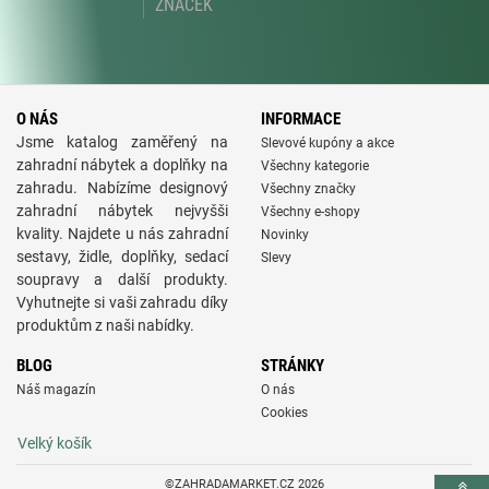
ZNAČEK
O NÁS
INFORMACE
Jsme katalog zaměřený na
Slevové kupóny a akce
zahradní nábytek a doplňky na
Všechny kategorie
zahradu. Nabízíme designový
Všechny značky
zahradní nábytek nejvyšši
Všechny e-shopy
kvality. Najdete u nás zahradní
Novinky
sestavy, židle, doplňky, sedací
Slevy
soupravy a další produkty.
Vyhutnejte si vaši zahradu díky
produktům z naši nabídky.
BLOG
STRÁNKY
Náš magazín
O nás
Cookies
Velký košík
©ZAHRADAMARKET.CZ 2026