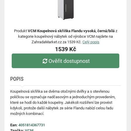
Produkt
VCM Koupelnová skříňka Flandu vysoká, černá/bílá
z
kategorie koupelnový nábytek od výrobce VCM najdete na
ZahradaMarket.cz za 1539 Kč.
Celý popis
1539 Kč
Ověřit dostupnost
POPIS
Koupelnová skříňka se dvěma otočnými dvířky a s otevřenou
poličkou se vyznačuje nadčasovým a jednoduchým provedením,
které se hodí do každé koupelny. Jakékoli rozšíření lze provést
kdykoli, protože další nábytek ze série Flandu nabízí celou řadu
možných kombinací.
Ean:
4051814367731
Značka:
VCM