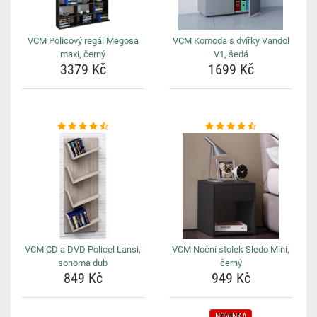
VCM Policový regál Megosa
VCM Komoda s dvířky Vandol
maxi, černý
V1, šedá
3379 Kč
1699 Kč
VCM CD a DVD Policel Lansi,
VCM Noční stolek Sledo Mini,
sonoma dub
černý
849 Kč
949 Kč
NOVINKA