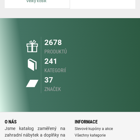
Velký košík
2678
PRODUKTŮ
241
KATEGORIÍ
37
ZNAČEK
O NÁS
INFORMACE
Jsme katalog zaměřený na
Slevové kupóny a akce
zahradní nábytek a doplňky na
Všechny kategorie