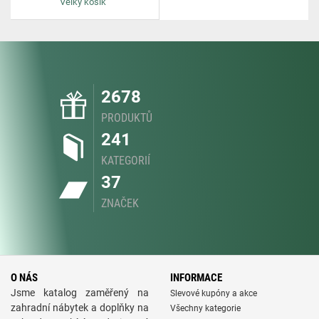
Velký košík
2678
PRODUKTŮ
241
KATEGORIÍ
37
ZNAČEK
O NÁS
INFORMACE
Jsme katalog zaměřený na
Slevové kupóny a akce
zahradní nábytek a doplňky na
Všechny kategorie