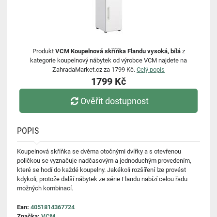
Produkt
VCM Koupelnová skříňka Flandu vysoká, bílá
z
kategorie koupelnový nábytek od výrobce VCM najdete na
ZahradaMarket.cz za 1799 Kč.
Celý popis
1799 Kč
Ověřit dostupnost
POPIS
Koupelnová skříňka se dvěma otočnými dvířky a s otevřenou
poličkou se vyznačuje nadčasovým a jednoduchým provedením,
které se hodí do každé koupelny. Jakékoli rozšíření lze provést
kdykoli, protože další nábytek ze série Flandu nabízí celou řadu
možných kombinací.
Ean:
4051814367724
Značka:
VCM