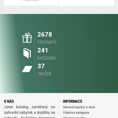
2678
PRODUKTŮ
241
KATEGORIÍ
37
ZNAČEK
O NÁS
INFORMACE
Jsme katalog zaměřený na
Slevové kupóny a akce
zahradní nábytek a doplňky na
Všechny kategorie