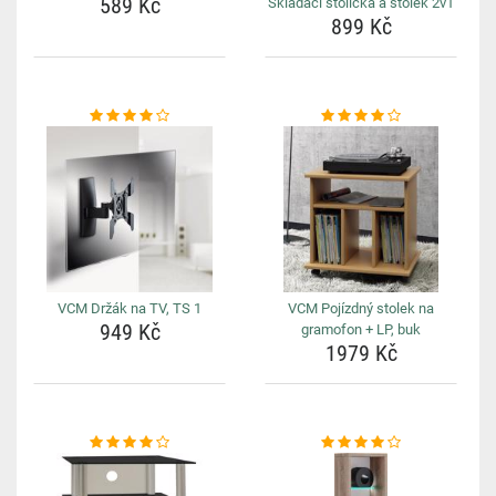
589 Kč
Skládací stolička a stolek 2v1
899 Kč
VCM Držák na TV, TS 1
VCM Pojízdný stolek na
949 Kč
gramofon + LP, buk
1979 Kč