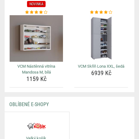
NOVINKA
VCM Nástěnná vitrína
VCM Skříň Lona XXL, šedá
6939 Kč
Mandosa M, bílá
1159 Kč
OBLÍBENÉ E-SHOPY
Velký košík