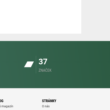
37
ZNAČEK
OG
STRÁNKY
š magazín
O nás