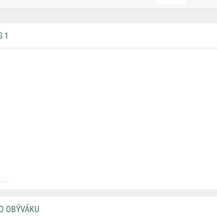
S 1
DO OBÝVÁKU