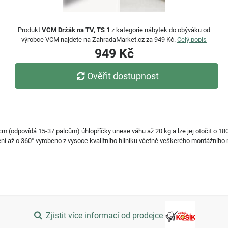
Produkt
VCM Držák na TV, TS 1
z kategorie nábytek do obýváku od
výrobce VCM najdete na ZahradaMarket.cz za 949 Kč.
Celý popis
949 Kč
Ověřit dostupnost
cm (odpovídá 15-37 palcům) úhlopříčky unese váhu až 20 kg a lze jej otočit o 180
ní až o 360° vyrobeno z vysoce kvalitního hliníku včetně veškerého montážního 
Zjistit více informací od prodejce