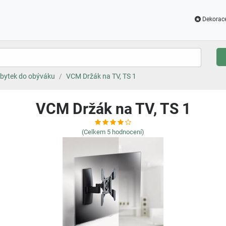
Dekorac
bytek do obýváku
VCM Držák na TV, TS 1
VCM Držák na TV, TS 1
(Celkem
5
hodnocení)