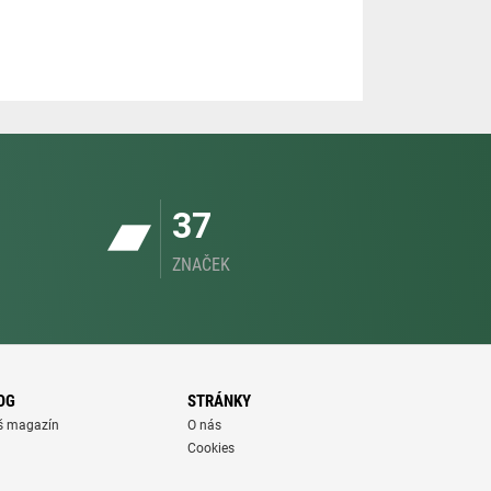
37
ZNAČEK
OG
STRÁNKY
š magazín
O nás
Cookies