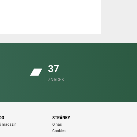
37
ZNAČEK
OG
STRÁNKY
š magazín
O nás
Cookies