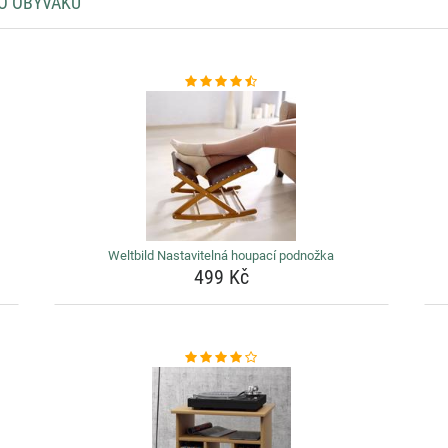
DO OBÝVÁKU
1
Weltbild Nastavitelná houpací podnožka
499 Kč