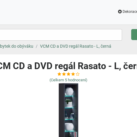
Dekorac
bytek do obýváku
VCM CD a DVD regál Rasato - L, černá
M CD a DVD regál Rasato - L, če
(Celkem
5
hodnocení)