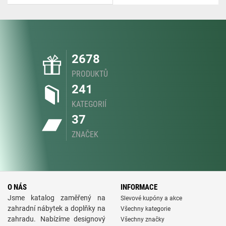
2678
PRODUKTŮ
241
KATEGORIÍ
37
ZNAČEK
O NÁS
INFORMACE
Jsme katalog zaměřený na
Slevové kupóny a akce
zahradní nábytek a doplňky na
Všechny kategorie
zahradu. Nabízíme designový
Všechny značky