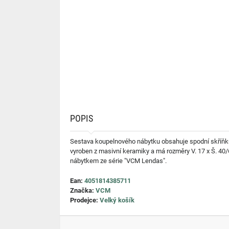
POPIS
Sestava koupelnového nábytku obsahuje spodní skříňku 
vyroben z masivní keramiky a má rozměry V. 17 x Š. 40
nábytkem ze série "VCM Lendas".
Ean:
4051814385711
Značka:
VCM
Prodejce:
Velký košík