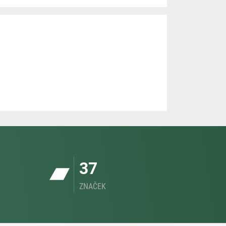
37
ZNAČEK