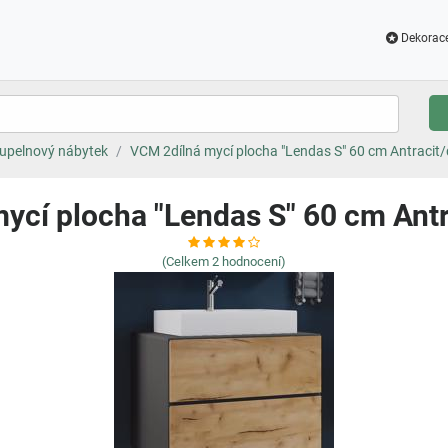
Dekorac
upelnový nábytek
VCM 2dílná mycí plocha "Lendas S" 60 cm Antracit
ycí plocha "Lendas S" 60 cm Ant
(Celkem
2
hodnocení)