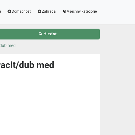
e
Domácnost
Zahrada
Všechny kategorie
Hledat
/dub med
racit/dub med