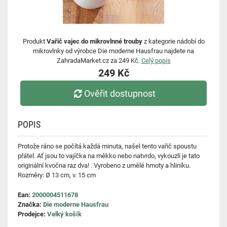
Produkt
Vařič vajec do mikrovlnné trouby
z kategorie nádobí do
mikrovlnky od výrobce Die moderne Hausfrau najdete na
ZahradaMarket.cz za 249 Kč.
Celý popis
249 Kč
Ověřit dostupnost
POPIS
Protože ráno se počítá každá minuta, našel tento vařič spoustu
přátel. Ať jsou to vajíčka na měkko nebo natvrdo, vykouzlí je tato
originální kvočna raz dva! . Vyrobeno z umělé hmoty a hliníku.
Rozměry: Ø 13 cm, v. 15 cm
Ean:
2000004511678
Značka:
Die moderne Hausfrau
Prodejce:
Velký košík