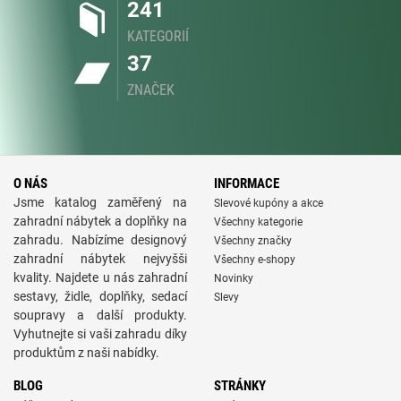
241
KATEGORIÍ
37
ZNAČEK
O NÁS
INFORMACE
Jsme katalog zaměřený na
Slevové kupóny a akce
zahradní nábytek a doplňky na
Všechny kategorie
zahradu. Nabízíme designový
Všechny značky
zahradní nábytek nejvyšši
Všechny e-shopy
kvality. Najdete u nás zahradní
Novinky
sestavy, židle, doplňky, sedací
Slevy
soupravy a další produkty.
Vyhutnejte si vaši zahradu díky
produktům z naši nabídky.
BLOG
STRÁNKY