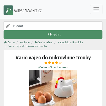
ZAHRADAMARKET.CZ
Hledat
Domů
Kuchyně
Pečení a vaření
Nádobí do mikrovlnky
Vařič vajec do mikrovlnné trouby
Vařič vajec do mikrovlnné trouby
(Celkem
3
hodnocení)