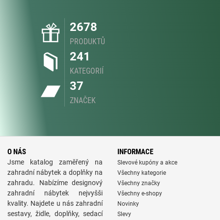
2678
PRODUKTŮ
241
KATEGORIÍ
37
ZNAČEK
O NÁS
INFORMACE
Jsme katalog zaměřený na
Slevové kupóny a akce
zahradní nábytek a doplňky na
Všechny kategorie
zahradu. Nabízíme designový
Všechny značky
zahradní nábytek nejvyšši
Všechny e-shopy
kvality. Najdete u nás zahradní
Novinky
sestavy, židle, doplňky, sedací
Slevy