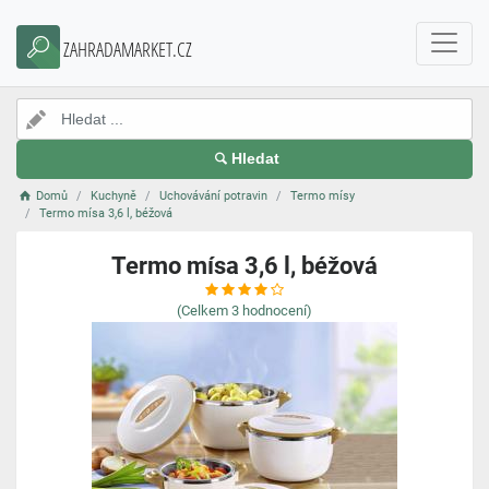
ZAHRADAMARKET.CZ
Hledat
Domů
Kuchyně
Uchovávání potravin
Termo mísy
Termo mísa 3,6 l, béžová
Termo mísa 3,6 l, béžová
(Celkem
3
hodnocení)