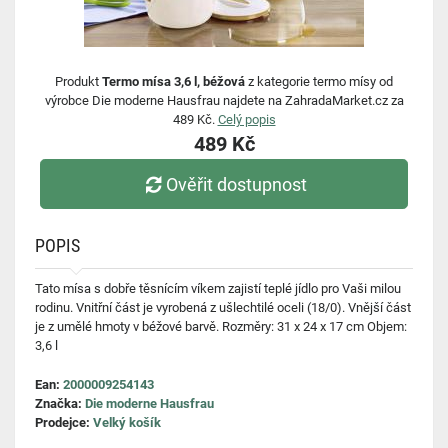
Produkt
Termo mísa 3,6 l, béžová
z kategorie termo mísy od
výrobce Die moderne Hausfrau najdete na ZahradaMarket.cz za
489 Kč.
Celý popis
489 Kč
Ověřit dostupnost
POPIS
Tato mísa s dobře těsnícím víkem zajistí teplé jídlo pro Vaši milou
rodinu. Vnitřní část je vyrobená z ušlechtilé oceli (18/0). Vnější část
je z umělé hmoty v béžové barvě. Rozměry: 31 x 24 x 17 cm Objem:
3,6 l
Ean:
2000009254143
Značka:
Die moderne Hausfrau
Prodejce:
Velký košík