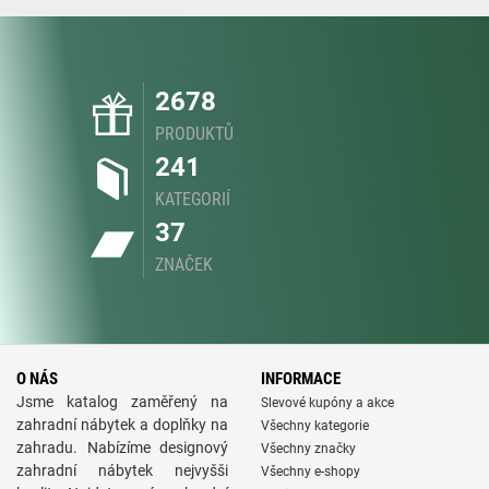
2678
PRODUKTŮ
241
KATEGORIÍ
37
ZNAČEK
O NÁS
INFORMACE
Jsme katalog zaměřený na
Slevové kupóny a akce
zahradní nábytek a doplňky na
Všechny kategorie
zahradu. Nabízíme designový
Všechny značky
zahradní nábytek nejvyšši
Všechny e-shopy