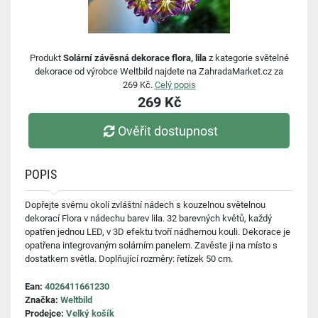
Produkt
Solární závěsná dekorace flora, lila
z kategorie světelné
dekorace od výrobce Weltbild najdete na ZahradaMarket.cz za
269 Kč.
Celý popis
269 Kč
Ověřit dostupnost
POPIS
Dopřejte svému okolí zvláštní nádech s kouzelnou světelnou
dekorací Flora v nádechu barev lila. 32 barevných květů, každý
opatřen jednou LED, v 3D efektu tvoří nádhernou kouli. Dekorace je
opatřena integrovaným solárním panelem. Zavěste ji na místo s
dostatkem světla. Doplňující rozměry: řetízek 50 cm.
Ean:
4026411661230
Značka:
Weltbild
Prodejce:
Velký košík