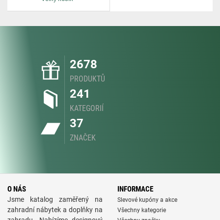
2678
PRODUKTŮ
241
KATEGORIÍ
37
ZNAČEK
O NÁS
INFORMACE
Jsme katalog zaměřený na
Slevové kupóny a akce
zahradní nábytek a doplňky na
Všechny kategorie