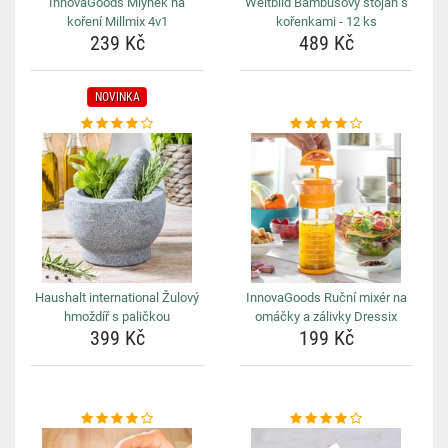
InnovaGoods Mlýnek na
Weltbild Bambusový stojan s
koření Millmix 4v1
kořenkami - 12 ks
239 Kč
489 Kč
NOVINKA
Haushalt international Žulový
InnovaGoods Ruční mixér na
hmoždíř s paličkou
omáčky a zálivky Dressix
399 Kč
199 Kč