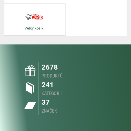
Velký košík
2678
PRODUKTŮ
241
KATEGORIÍ
37
ZNAČEK