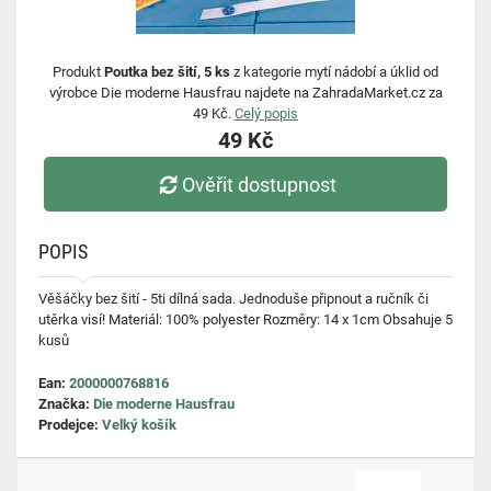
Produkt
Poutka bez šití, 5 ks
z kategorie mytí nádobí a úklid od
výrobce Die moderne Hausfrau najdete na ZahradaMarket.cz za
49 Kč.
Celý popis
49 Kč
Ověřit dostupnost
POPIS
Věšáčky bez šití - 5ti dílná sada. Jednoduše připnout a ručník či
utěrka visí! Materiál: 100% polyester Rozměry: 14 x 1cm Obsahuje 5
kusů
Ean:
2000000768816
Značka:
Die moderne Hausfrau
Prodejce:
Velký košík