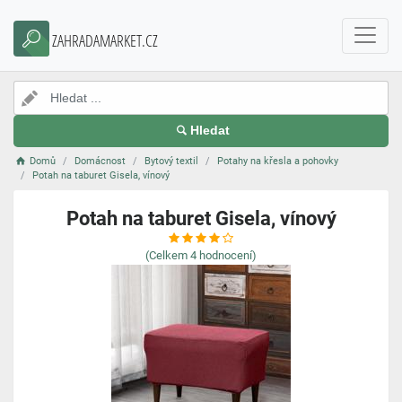
ZAHRADAMARKET.CZ
Hledat
Domů
Domácnost
Bytový textil
Potahy na křesla a pohovky
Potah na taburet Gisela, vínový
Potah na taburet Gisela, vínový
(Celkem
4
hodnocení)