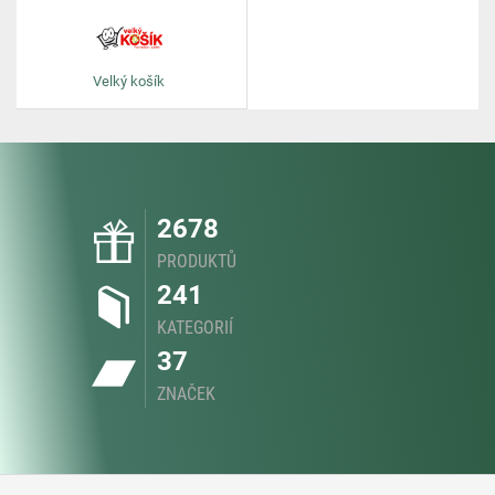
Velký košík
2678
PRODUKTŮ
241
KATEGORIÍ
37
ZNAČEK