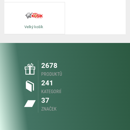
Velký košík
2678
PRODUKTŮ
241
KATEGORIÍ
37
ZNAČEK