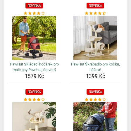
NOVINKA
NOVINKA
PawHut Skládací kočárek pro
PawHut Škrabadlo pro kočku,
malé psy PawHut, červený
béžové
1579 Kč
1399 Kč
NOVINKA
NOVINKA