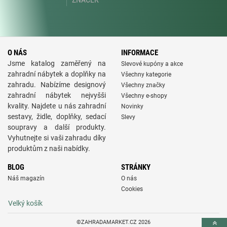
O NÁS
INFORMACE
Jsme katalog zaměřený na
Slevové kupóny a akce
zahradní nábytek a doplňky na
Všechny kategorie
zahradu. Nabízíme designový
Všechny značky
zahradní nábytek nejvyšši
Všechny e-shopy
kvality. Najdete u nás zahradní
Novinky
sestavy, židle, doplňky, sedací
Slevy
soupravy a další produkty.
Vyhutnejte si vaši zahradu díky
produktům z naši nabídky.
BLOG
STRÁNKY
Náš magazín
O nás
Cookies
Velký košík
©ZAHRADAMARKET.CZ 2026