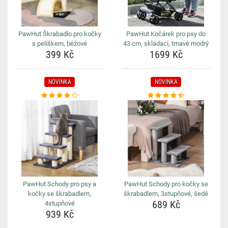
PawHut Škrabadlo pro kočky
PawHut Kočárek pro psy do
s pelíškem, béžové
43 cm, skládací, tmavě modrý
399 Kč
1699 Kč
NOVINKA
NOVINKA
PawHut Schody pro psy a
PawHut Schody pro kočky se
kočky se škrabadlem,
škrabadlem, 3stupňové, šedé
689 Kč
4stupňové
939 Kč