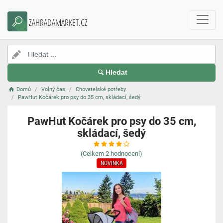
ZAHRADAMARKET.CZ
Hledat
Domů
Volný čas
Chovatelské potřeby
PawHut Kočárek pro psy do 35 cm, skládací, šedý
PawHut Kočárek pro psy do 35 cm,
skládací, šedý
(Celkem
2
hodnocení)
NOVINKA