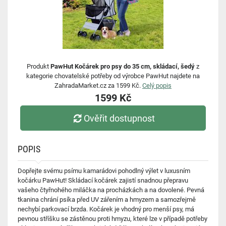
Produkt
PawHut Kočárek pro psy do 35 cm, skládací, šedý
z
kategorie chovatelské potřeby od výrobce PawHut najdete na
ZahradaMarket.cz za 1599 Kč.
Celý popis
1599 Kč
Ověřit dostupnost
POPIS
Dopřejte svému psímu kamarádovi pohodlný výlet v luxusním
kočárku PawHut! Skládací kočárek zajistí snadnou přepravu
vašeho čtyřnohého miláčka na procházkách a na dovolené. Pevná
tkanina chrání psíka před UV zářením a hmyzem a samozřejmě
nechybí parkovací brzda. Kočárek je vhodný pro menší psy, má
pevnou stříšku se zástěnou proti hmyzu, které lze v případě potřeby