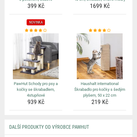
399 Kč
1699 Kč
NOVINKA
PawHut Schody pro psy a
Haushalt international
kočky se škrabadlem,
Škrabadlo pro kočky s šedým
4stupňové
plyšem, 50 x 22 cm
939 Kč
219 Kč
DALŠÍ PRODUKTY OD VÝROBCE PAWHUT