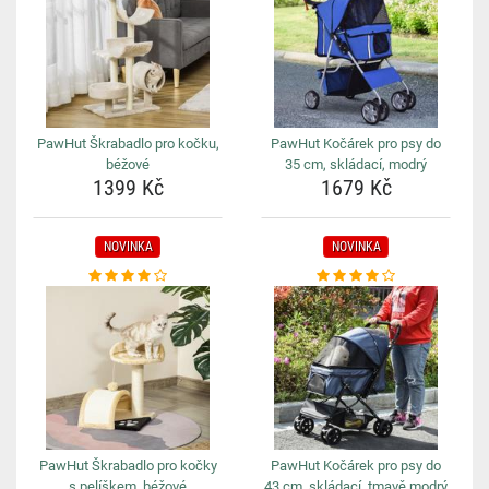
PawHut Škrabadlo pro kočku,
PawHut Kočárek pro psy do
béžové
35 cm, skládací, modrý
1399 Kč
1679 Kč
NOVINKA
NOVINKA
PawHut Škrabadlo pro kočky
PawHut Kočárek pro psy do
s pelíškem, béžové
43 cm, skládací, tmavě modrý