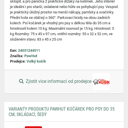
sklopit, a pro páníčka 2 praktické držáky na kelímek. Jeho interiér
je ideální i pro starší, oslabené nebo hůře se pohybující psy. Vespod
je praktický úložný prostor na menší nákupy, pamlsky a svačinky.
Přední kola se otáčejí o 360°. Parkovací brzdy na obou zadních
kolech. Psí kočárek je vhodný pro psy s délkou těla do 35 cm a
hmotností kolem 10 kg. Maximální nosnost je 15 kg. Hmotnost: 5
kg Rozměry: 75 x 45 x 97 cm, vnitřní rozměry: 55 x 32 x 52 cm, ve
složeném stavu: 83 x 45 x 25 cm
Ean:
24031244511
Značka:
PawHut
Prodejce:
Velký košík
Zjistit více informací od prodejce
VARIANTY PRODUKTU PAWHUT KOČÁREK PRO PSY DO 35
CM, SKLÁDACÍ, ŠEDÝ