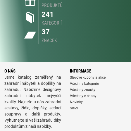
PRODUKTŮ
241
KATEGORIÍ
37
ZNAČEK
O NÁS
INFORMACE
Jsme katalog zaměřený na
Slevové kupóny a akce
zahradní nábytek a doplňky na
Všechny kategorie
zahradu. Nabízíme designový
Všechny značky
zahradní nábytek nejvyšši
Všechny e-shopy
kvality. Najdete u nás zahradní
Novinky
sestavy, židle, doplňky, sedací
Slevy
soupravy a další produkty.
Vyhutnejte si vaši zahradu díky
produktům z naši nabídky.