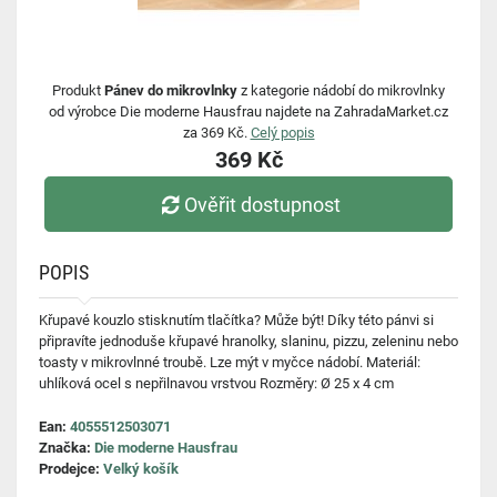
Produkt
Pánev do mikrovlnky
z kategorie nádobí do mikrovlnky
od výrobce Die moderne Hausfrau najdete na ZahradaMarket.cz
za 369 Kč.
Celý popis
369 Kč
Ověřit dostupnost
POPIS
Křupavé kouzlo stisknutím tlačítka? Může být! Díky této pánvi si
připravíte jednoduše křupavé hranolky, slaninu, pizzu, zeleninu nebo
toasty v mikrovlnné troubě. Lze mýt v myčce nádobí. Materiál:
uhlíková ocel s nepřilnavou vrstvou Rozměry: Ø 25 x 4 cm
Ean:
4055512503071
Značka:
Die moderne Hausfrau
Prodejce:
Velký košík