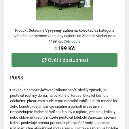
Produkt
Outsunny Vyvýšený záhon na kolečkách
z kategorie
květináče od výrobce Outsunny najdete na ZahradaMarket.cz za
1199 Kč.
Celý popis
1199 Kč
Ověřit dostupnost
POPIS
Praktické samozavlažovací záhony nabízí skvělý způsob, jak
pěstovat rostliny doma, na balkoně či terase. Díky lehkému a
odolnému plastu vám bude tento zahradní truhlík sloužit mnoho let.
Jeho konstrukce umožňuje snadné a pohodlné sestavení.
Nepotřebujete žádné nářadí ani šrouby a rajčata, zeleninu, bylinky
nebo oblíbené květiny můžete pěstovat kdekoli! Samozavlažovací
řešení poskytuje prostor pro odtok přebytečné vody a pomáhá
rostlinám plně absorbovat vodu a živiny, což také zabraňuje hnilobě.