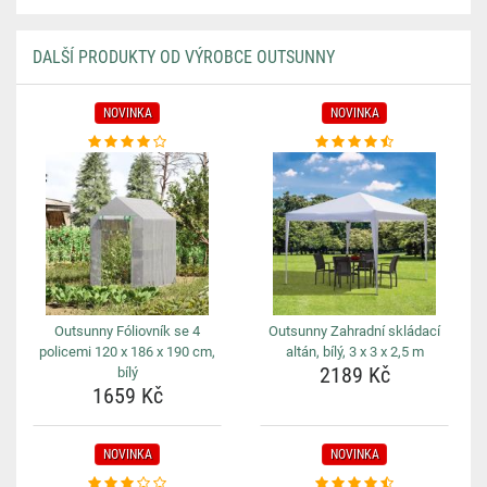
DALŠÍ PRODUKTY OD VÝROBCE OUTSUNNY
NOVINKA
NOVINKA
Outsunny Fóliovník se 4
Outsunny Zahradní skládací
policemi 120 x 186 x 190 cm,
altán, bílý, 3 x 3 x 2,5 m
2189 Kč
bílý
1659 Kč
NOVINKA
NOVINKA