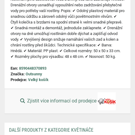
Drenážní otvory usnadňují vypouštění nebo zadržování přebytečné
vody pro potřeby vaší rostliny. Popis: ✔ Odolný plastový materiál pro
snadnou údržbu a zároveň odolný vůči povětrnostním vlivům. ✔
Čtyři kolečka s brzdami na spodní straně k velmi snadné přepravě.
✔ Snadná montáž a demontáž, jednoduše zaklapnete. ✔ Drenážní
otvory na dně umožňují rostlinám dobře dýchat a zajišťují odvod
vody. ✔ Vyvýšený design snižuje namáhání vašich zad a kolen a
chrání rostliny před škůdci. Technické specifikace: ✔ Barva:
Hnědá. ✔ Materiál: PP plast. ✔ Celkové rozměry: 50 x 50 x 33 cm.
✔ Rozměry plochy pro výsadbu: 48 x 48 cm. ✔ Nosnost: 50 kg.
Ean:
8590448370893
Značka:
Outsunny
Prodejce:
Velký košík
Zjistit více informací od prodejce
DALŠÍ PRODUKTY Z KATEGORIE KVĚTINÁČE