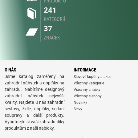
PRODUKTŮ
241
KATEGORIÍ
37
ZNAČEK
O NÁS
INFORMACE
Jsme katalog zaměřený na
Slevové kupóny a akce
zahradní nábytek a doplňky na
Všechny kategorie
zahradu. Nabízíme designový
Všechny značky
zahradní nábytek nejvyšši
Všechny e-shopy
kvality. Najdete u nás zahradní
Novinky
sestavy, židle, doplňky, sedací
Slevy
soupravy a další produkty.
Vyhutnejte si vaši zahradu díky
produktům z naši nabídky.