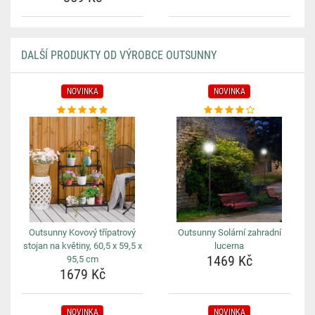
DALŠÍ PRODUKTY OD VÝROBCE OUTSUNNY
NOVINKA
NOVINKA
Outsunny Kovový třípatrový
Outsunny Solární zahradní
stojan na květiny, 60,5 x 59,5 x
lucerna
1469 Kč
95,5 cm
1679 Kč
NOVINKA
NOVINKA