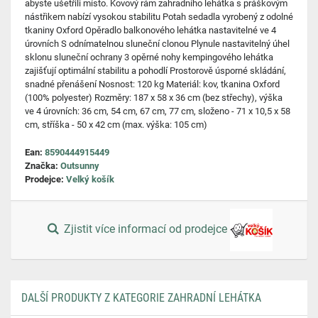
abyste ušetřili místo. Kovový rám zahradního lehátka s práškovým
nástřikem nabízí vysokou stabilitu Potah sedadla vyrobený z odolné
tkaniny Oxford Opěradlo balkonového lehátka nastavitelné ve 4
úrovních S odnímatelnou sluneční clonou Plynule nastavitelný úhel
sklonu sluneční ochrany 3 opěrné nohy kempingového lehátka
zajišťují optimální stabilitu a pohodlí Prostorově úsporné skládání,
snadné přenášení Nosnost: 120 kg Materiál: kov, tkanina Oxford
(100% polyester) Rozměry: 187 x 58 x 36 cm (bez střechy), výška
ve 4 úrovních: 36 cm, 54 cm, 67 cm, 77 cm, složeno - 71 x 10,5 x 58
cm, stříška - 50 x 42 cm (max. výška: 105 cm)
Ean:
8590444915449
Značka:
Outsunny
Prodejce:
Velký košík
Zjistit více informací od prodejce
DALŠÍ PRODUKTY Z KATEGORIE ZAHRADNÍ LEHÁTKA