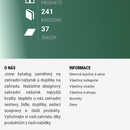
PRODUKTŮ
241
KATEGORIÍ
37
ZNAČEK
O NÁS
INFORMACE
Jsme katalog zaměřený na
Slevové kupóny a akce
zahradní nábytek a doplňky na
Všechny kategorie
zahradu. Nabízíme designový
Všechny značky
zahradní nábytek nejvyšši
Všechny e-shopy
kvality. Najdete u nás zahradní
Novinky
sestavy, židle, doplňky, sedací
Slevy
soupravy a další produkty.
Vyhutnejte si vaši zahradu díky
produktům z naši nabídky.